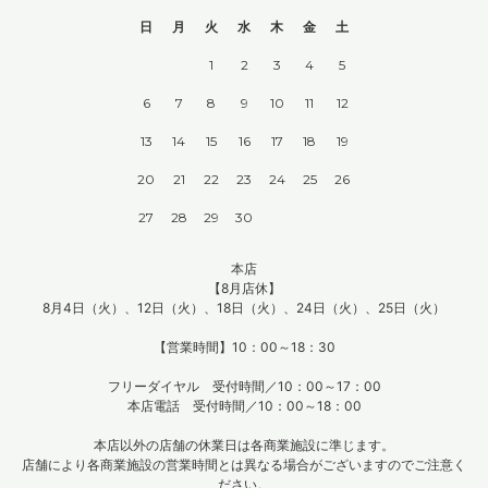
日
月
火
水
木
金
土
1
2
3
4
5
6
7
8
9
10
11
12
13
14
15
16
17
18
19
20
21
22
23
24
25
26
27
28
29
30
本店
【8月店休】
8月4日（火）、12日（火）、18日（火）、24日（火）、25日（火）
【営業時間】10：00～18：30
フリーダイヤル 受付時間／10：00～17：00
本店電話 受付時間／10：00～18：00
本店以外の店舗の休業日は各商業施設に準じます。
店舗により各商業施設の営業時間とは異なる場合がございますのでご注意く
ださい。