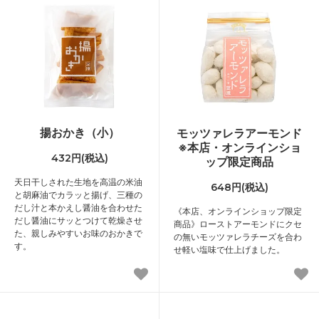
揚おかき（小）
モッツァレラアーモンド
※本店・オンラインショ
432円(税込)
ップ限定商品
天日干しされた生地を高温の米油
648円(税込)
と胡麻油でカラッと揚げ、三種の
だし汁と本かえし醤油を合わせた
《本店、オンラインショップ限定
だし醤油にサッとつけて乾燥させ
商品》ローストアーモンドにクセ
た、親しみやすいお味のおかきで
の無いモッツァレラチーズを合わ
す。
せ軽い塩味で仕上げました。