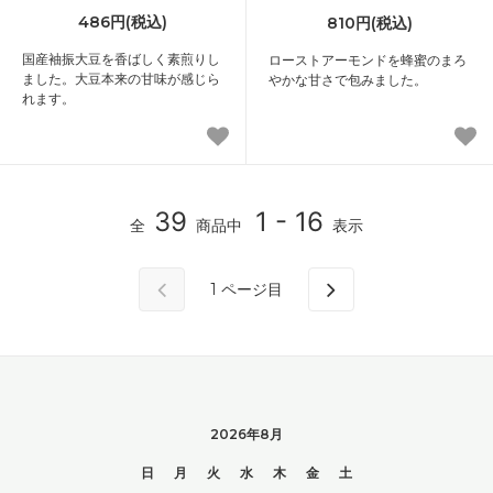
486円(税込)
810円(税込)
国産袖振大豆を香ばしく素煎りし
ローストアーモンドを蜂蜜のまろ
ました。大豆本来の甘味が感じら
やかな甘さで包みました。
れます。
39
1 - 16
全
商品中
表示
1
ページ目
2026年8月
日
月
火
水
木
金
土