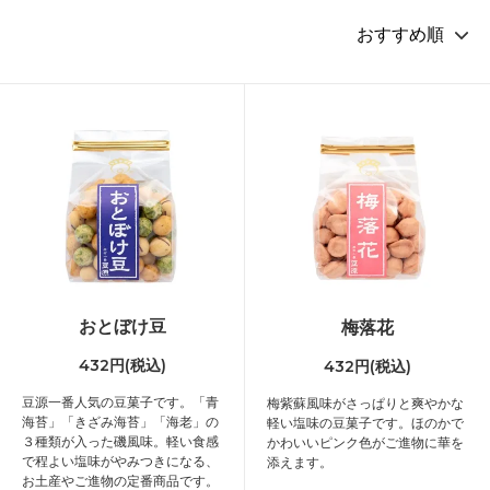
おとぼけ豆
梅落花
432円(税込)
432円(税込)
豆源一番人気の豆菓子です。「青
梅紫蘇風味がさっぱりと爽やかな
海苔」「きざみ海苔」「海老」の
軽い塩味の豆菓子です。ほのかで
３種類が入った磯風味。軽い食感
かわいいピンク色がご進物に華を
で程よい塩味がやみつきになる、
添えます。
お土産やご進物の定番商品です。