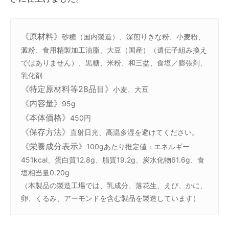
《原材料》
砂糖（国内製造）、深煎りきな粉、小麦粉、
澱粉、食用精製加工油脂、大豆（国産）（遺伝子組み換え
ではありません）、黒糖、米粉、和三盆、食塩／膨張剤、
乳化剤
《特定原材料等28品目》
小麦、大豆
《内容量》
95g
《本体価格》
450円
《保存方法》
直射日光、高温多湿を避けてください。
《栄養成分表示》
100gあたり推定値：エネルギー
451kcal、蛋白質12.8g、脂質19.2g、炭水化物61.6g、食
塩相当量0.20g
（本製品の製造工場では、乳成分、落花生、えび、かに、
卵、くるみ、アーモンドを含む製品を製造しています）