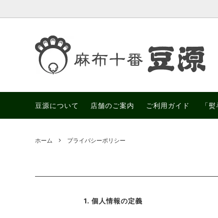
豆菓子
慶事におすすめ（御祝、贈り物）
店舗のご案内
おかき
弔事に
豆源に
ご予算別（進物）
特集
父の日
弊社商
豆源について
店舗のご案内
ご利用ガイド
「熨
送料込
ホーム
プライバシーポリシー
1. 個人情報の定義