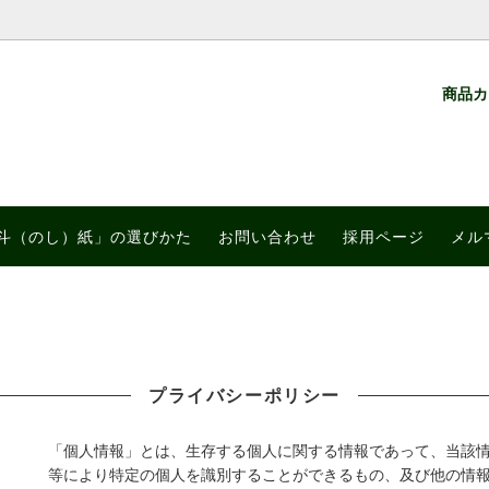
商品
、その他
おすすめ（御供え、弔事）
ついて
進物
節分
「熨斗（のし）紙」の選びかた
品の転売禁止について
夏のご挨拶に
採用ページ
斗（のし）紙」の選びかた
お問い合わせ
採用ページ
メル
プライバシーポリシー
「個人情報」とは、生存する個人に関する情報であって、当該
等により特定の個人を識別することができるもの、及び他の情