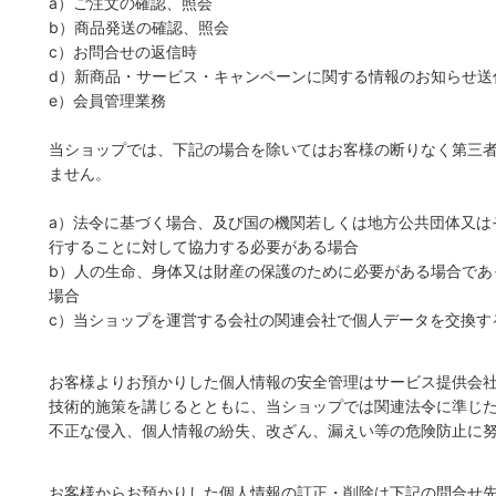
a）ご注文の確認、照会
b）商品発送の確認、照会
c）お問合せの返信時
d）新商品・サービス・キャンペーンに関する情報のお知らせ送
e）会員管理業務
当ショップでは、下記の場合を除いてはお客様の断りなく第三
ません。
a）法令に基づく場合、及び国の機関若しくは地方公共団体又は
行することに対して協力する必要がある場合
b）人の生命、身体又は財産の保護のために必要がある場合であ
場合
c）当ショップを運営する会社の関連会社で個人データを交換す
お客様よりお預かりした個人情報の安全管理はサービス提供会
技術的施策を講じるとともに、当ショップでは関連法令に準じ
不正な侵入、個人情報の紛失、改ざん、漏えい等の危険防止に
お客様からお預かりした個人情報の訂正・削除は下記の問合せ