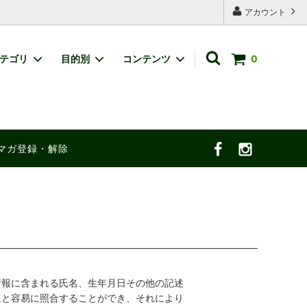
アカウント
カテゴリ
目的別
コンテンツ
0
店舗限定商品
ひな祭り
サイトマップ
小さな進物
マガ登録・解除
情報に含まれる氏名、生年月日その他の記述
報と容易に照合することができ、それにより